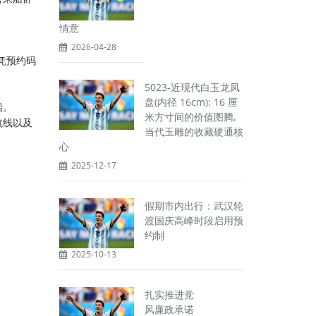
情意
2026-04-28
凭预约码
5023-近现代白玉龙凤
盘(内径 16cm): 16 厘
船。
米方寸间的价值图腾,
航线以及
当代玉雕的收藏硬通核
心
2025-12-17
假期市内出行：武汉轮
渡国庆高峰时段启用预
约制
2025-10-13
扎实推进党
风廉政承诺