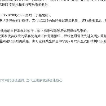
行高峰限流管控和实行预约乘船机制。
-20:00(20:00最后一班船发出)。
码头、中华路码头实行微信、支付宝二维码预约登记乘船机制，进行高峰限流，
线电动自行车临时禁行，禁止携带气球等易燃易爆物品乘船。
受国家优待政策的乘客凭有效证件无需预约，经绿色通道优先进入码头乘
通到达码头后再乘船。亦可选择乘坐武昌中华路2号码头至汉阳晴川码头
 厘米方寸间的价值图腾, 当代玉雕的收藏硬通核心