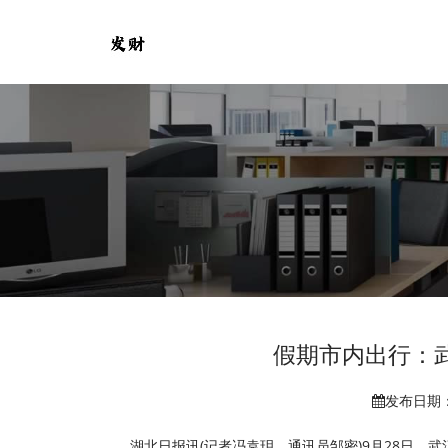
假期市内出行：
发布日期：2
湖北日报讯(记者冯袁玥、通讯员邹密)9月28日，武