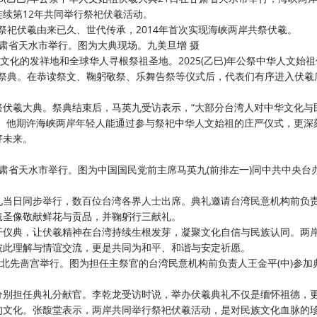
续第12年共同举行祭祀伏羲活动。
。祭祀伏羲由来已久、世代传承，2014年首次实现海峡两岸共祭伏羲。
在甘肃省天水市举行。图为大典现场。九美旦增 摄
文化的发祥地和全球华人寻根祭祖圣地。2025(乙巳)年公祭中华人文始
参加祭典。在恭读祭文、鞠躬敬祭、乐舞告祭等仪式后，代表们有序进入伏羲
祭伏羲大典。祭典结束后，马英九受访表示，“大部分台湾人对中华文化与
”。他期许海峡两岸年轻人能通过参与祭祀中华人文始祖的庄严仪式，更深
好未来。
在甘肃省天水市举行。图为中国国民党前主席马英九(前排左一)同中共中央台
礼当日同步举行，数百位台湾各界人士出席。典礼邀请台湾民意机构前负
羲圣像敬献鲜花与贡品，并鞠躬行三献礼。
开仪典，让伏羲精神在台湾持续生根发芽，凝聚文化自信与民族认同。两
彼此理解与情谊交流，更是共同为和平、和谐与安定祈愿。
新北先啬宫举行。图为担任主祭官的台湾民意机构前负责人王金平(中)参加
分别担任典礼分献官。李乾龙受访时说，举办伏羲典礼不仅是缅怀祖德，
的文化。张馥堂表示，两岸共同举行祭祀伏羲活动，是对民族文化血脉的