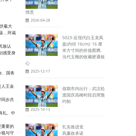
情意
2026-04-28
祖伏羲大
庙，拜谒
5023-近现代白玉龙凤
盘(内径 16cm): 16 厘
民族认
米方寸间的价值图腾,
刻感受身
当代玉雕的收藏硬通核
心
2025-12-17
办、国务
责人王金
假期市内出行：武汉轮
渡国庆高峰时段启用预
岸同步共
约制
2025-10-13
典礼。中
更重要的
扎实推进党
珍视与守
风廉政承诺