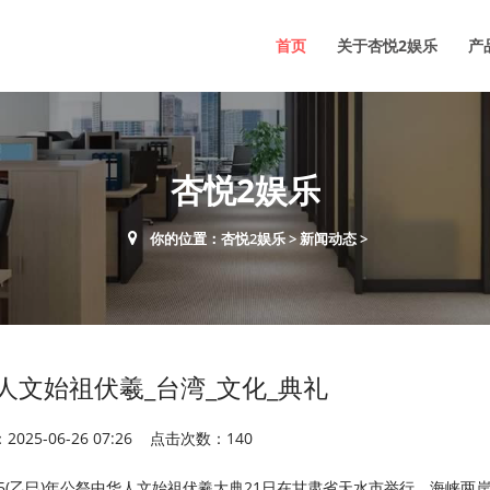
首页
关于杏悦2娱乐
产
杏悦2娱乐
你的位置：
杏悦2娱乐
>
新闻动态
>
人文始祖伏羲_台湾_文化_典礼
025-06-26 07:26 点击次数：140
)2025(乙巳)年公祭中华人文始祖伏羲大典21日在甘肃省天水市举行，海峡两