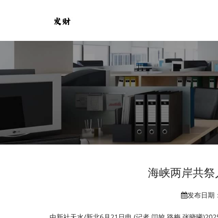
海峡两岸共祭
发布日期：2
中新社天水/新北6月21日电 (记者 闫姣 路梅 张晓曦