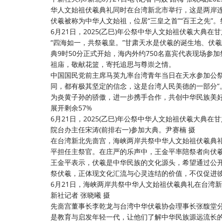
华人文始祖伏羲典礼同时在台湾新北市举行，这是两岸连
伏羲被称为中华人文始祖，位居“三皇之首”“百王之先”
6月21日，2025(乙巳)年公祭中华人文始祖伏羲大典
“四海如一，共祭羲皇。”甘肃天水是伏羲的诞生地、伏羲
典9时50分正式开始，海内外约750名嘉宾代表现场
祖庙，敬献花篮，寄托追思与尊崇之情。
中国国民党前主席马英九率台湾青年当日在天水参加公
同，都有极其坚定的信念，这是台湾人民美德的一部分
为炎黄子孙的骄傲，进一步携手合作，共创中华民族美
展开剩余57%
6月21日，2025(乙巳)年公祭中华人文始祖伏羲大典
院台办主任宋涛(前排右一)参加大典。尹赛楠 摄
在台湾新北先啬宫，海峡两岸共祭中华人文始祖伏羲典
平担任主祭官。在庄严的乐声中，王金平率陪祭者向伏
王金平表示，伏羲是中华民族的文化源头，希望通过公
祭伏羲，正体现文化汇流与心灵连结的价值，不仅促进
6月21日，海峡两岸共祭中华人文始祖伏羲典礼在台湾
新社记者 张晓曦 摄
先啬宫董事长李乾龙与台湾中华伏羲协会理事长张馥堂
是教育与启发年轻一代，让他们了解中华民族源远流长