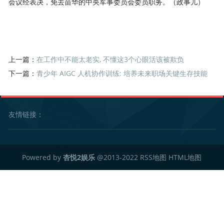
会议经表决，免去苗华的中央军事委员会委员职务。（政事儿）
上一篇：
在工作中不能太老实, 不懂这3个心眼活该被欺负
下一篇：
青少年 AIGC 人机协作训练: 培养未来职场关键生存技能
友情链接：
Powered by
杏悦2娱乐
@2013-2022
RSS地图
HTML地图